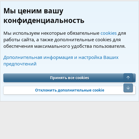
Мы ценим вашу
конфиденциальность
Мы используем некоторые обязательные
cookies
для
работы сайта, а также дополнительные cookies для
обеспечения максимального удобства пользователя.
Пользователи
Дополнительная информация и настройка Ваших
предпочтений
Cookies
Charm by DCom
Russian (RU)
Обратная связь
Условия и правила
Верх
Принять все cookies
Политика конфиденциальности
Помощь
R
S
Низ
S
Отклонить дополнительные cookie
®
Community platform by XenForo
© 2010-2026 XenForo Ltd.
Перевод от
®
Jumuro
|
Media embeds via s9e/MediaSites