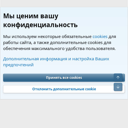
Мы ценим вашу
конфиденциальность
Мы используем некоторые обязательные
cookies
для
работы сайта, а также дополнительные cookies для
обеспечения максимального удобства пользователя.
Пользователи
Дополнительная информация и настройка Ваших
предпочтений
Cookies
Charm by DCom
Russian (RU)
Обратная связь
Условия и правила
Верх
Принять все cookies
Политика конфиденциальности
Помощь
R
S
Низ
S
Отклонить дополнительные cookie
®
Community platform by XenForo
© 2010-2026 XenForo Ltd.
Перевод от
®
Jumuro
|
Media embeds via s9e/MediaSites