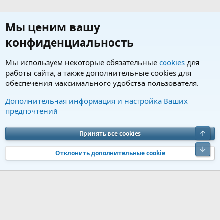
Мы ценим вашу
конфиденциальность
Мы используем некоторые обязательные
cookies
для
работы сайта, а также дополнительные cookies для
обеспечения максимального удобства пользователя.
Пользователи
Дополнительная информация и настройка Ваших
предпочтений
Cookies
Charm by DCom
Russian (RU)
Обратная связь
Условия и правила
Верх
Принять все cookies
Политика конфиденциальности
Помощь
R
S
Низ
S
Отклонить дополнительные cookie
®
Community platform by XenForo
© 2010-2026 XenForo Ltd.
Перевод от
®
Jumuro
|
Media embeds via s9e/MediaSites