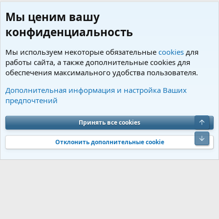
Мы ценим вашу
конфиденциальность
Мы используем некоторые обязательные
cookies
для
работы сайта, а также дополнительные cookies для
обеспечения максимального удобства пользователя.
Пользователи
Дополнительная информация и настройка Ваших
предпочтений
Cookies
Charm by DCom
Russian (RU)
Обратная связь
Условия и правила
Верх
Принять все cookies
Политика конфиденциальности
Помощь
R
S
Низ
S
Отклонить дополнительные cookie
®
Community platform by XenForo
© 2010-2026 XenForo Ltd.
Перевод от
®
Jumuro
|
Media embeds via s9e/MediaSites