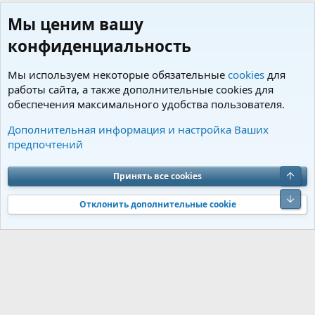
Мы ценим вашу
конфиденциальность
Мы используем некоторые обязательные
cookies
для
работы сайта, а также дополнительные cookies для
обеспечения максимального удобства пользователя.
Пользователи
Дополнительная информация и настройка Ваших
предпочтений
Cookies
Charm by DCom
Russian (RU)
Обратная связь
Условия и правила
Верх
Принять все cookies
Политика конфиденциальности
Помощь
R
S
Низ
S
Отклонить дополнительные cookie
®
Community platform by XenForo
© 2010-2026 XenForo Ltd.
Перевод от
®
Jumuro
|
Media embeds via s9e/MediaSites