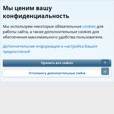
Мы ценим вашу
конфиденциальность
Мы используем некоторые обязательные
cookies
для
работы сайта, а также дополнительные cookies для
обеспечения максимального удобства пользователя.
Пользователи
Дополнительная информация и настройка Ваших
предпочтений
Cookies
Charm by DCom
Russian (RU)
Обратная связь
Условия и правила
Верх
Принять все cookies
Политика конфиденциальности
Помощь
R
S
Низ
S
Отклонить дополнительные cookie
®
Community platform by XenForo
© 2010-2026 XenForo Ltd.
Перевод от
®
Jumuro
|
Media embeds via s9e/MediaSites