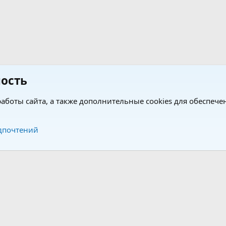
ость
аботы сайта, а также дополнительные cookies для обеспече
Обратная связь
Усло
дпочтений
®
®
form by XenForo
© 2010-2026 XenForo Ltd.
Перевод от Jumuro
|
Media embeds via