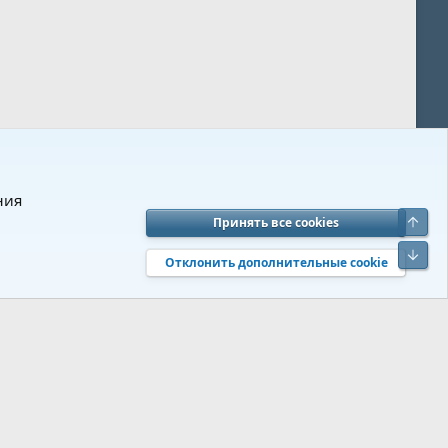
ния
Верх
Принять все cookies
вия и правила
Политика конфиденциальности
Помощь
R
Низ
S
Отклонить дополнительные cookie
S
 s9e/MediaSites