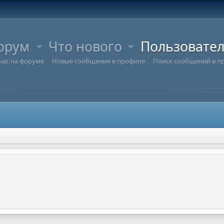
орум
Что нового
Пользовате
час на форуме
Новые сообщения в профиле
Поиск сообщений в п