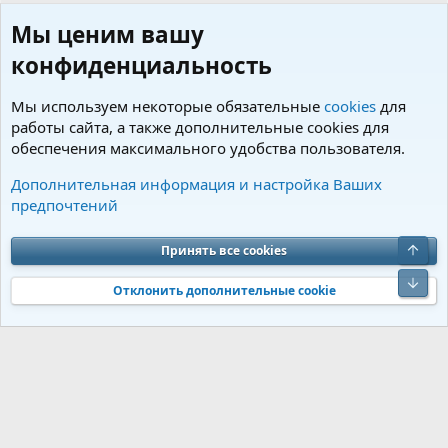
Мы ценим вашу
конфиденциальность
Мы используем некоторые обязательные
cookies
для
работы сайта, а также дополнительные cookies для
обеспечения максимального удобства пользователя.
Пользователи
Дополнительная информация и настройка Ваших
предпочтений
Cookies
Charm by DCom
Russian (RU)
Обратная связь
Условия и правила
Верх
Принять все cookies
Политика конфиденциальности
Помощь
R
S
Низ
S
Отклонить дополнительные cookie
®
Community platform by XenForo
© 2010-2026 XenForo Ltd.
Перевод от
®
Jumuro
|
Media embeds via s9e/MediaSites