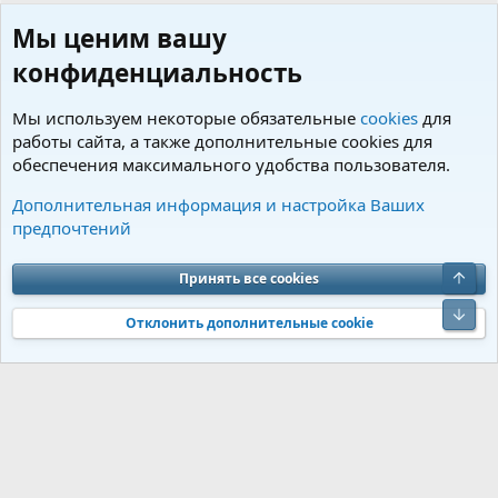
Мы ценим вашу
конфиденциальность
Мы используем некоторые обязательные
cookies
для
работы сайта, а также дополнительные cookies для
обеспечения максимального удобства пользователя.
Пользователи
Дополнительная информация и настройка Ваших
предпочтений
Cookies
Charm by DCom
Russian (RU)
Обратная связь
Условия и правила
Верх
Принять все cookies
Политика конфиденциальности
Помощь
R
S
Низ
S
Отклонить дополнительные cookie
®
Community platform by XenForo
© 2010-2026 XenForo Ltd.
Перевод от
®
Jumuro
|
Media embeds via s9e/MediaSites