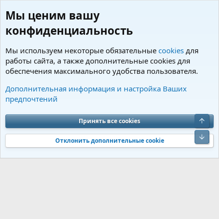
Мы ценим вашу
конфиденциальность
Мы используем некоторые обязательные
cookies
для
работы сайта, а также дополнительные cookies для
обеспечения максимального удобства пользователя.
Пользователи
Дополнительная информация и настройка Ваших
предпочтений
Cookies
Charm by DCom
Russian (RU)
Обратная связь
Условия и правила
Верх
Принять все cookies
Политика конфиденциальности
Помощь
R
S
Низ
S
Отклонить дополнительные cookie
®
Community platform by XenForo
© 2010-2026 XenForo Ltd.
Перевод от
®
Jumuro
|
Media embeds via s9e/MediaSites