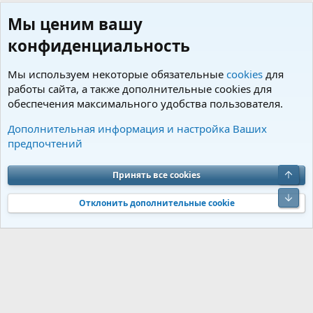
Мы ценим вашу
конфиденциальность
Мы используем некоторые обязательные
cookies
для
работы сайта, а также дополнительные cookies для
обеспечения максимального удобства пользователя.
Пользователи
Дополнительная информация и настройка Ваших
предпочтений
Cookies
Charm by DCom
Russian (RU)
Обратная связь
Условия и правила
Верх
Принять все cookies
Политика конфиденциальности
Помощь
R
S
Низ
S
Отклонить дополнительные cookie
®
Community platform by XenForo
© 2010-2026 XenForo Ltd.
Перевод от
®
Jumuro
|
Media embeds via s9e/MediaSites