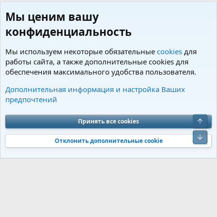
Мы ценим вашу
конфиденциальность
Мы используем некоторые обязательные
cookies
для
работы сайта, а также дополнительные cookies для
обеспечения максимального удобства пользователя.
Пользователи
Дополнительная информация и настройка Ваших
предпочтений
Cookies
Charm by DCom
Russian (RU)
Обратная связь
Условия и правила
Верх
Принять все cookies
Политика конфиденциальности
Помощь
R
S
Низ
S
Отклонить дополнительные cookie
®
Community platform by XenForo
© 2010-2026 XenForo Ltd.
Перевод от
®
Jumuro
|
Media embeds via s9e/MediaSites