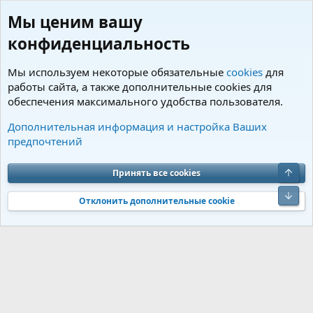
Мы ценим вашу
конфиденциальность
Мы используем некоторые обязательные
cookies
для
работы сайта, а также дополнительные cookies для
обеспечения максимального удобства пользователя.
Пользователи
Дополнительная информация и настройка Ваших
предпочтений
Cookies
Charm by DCom
Russian (RU)
Обратная связь
Условия и правила
Верх
Принять все cookies
Политика конфиденциальности
Помощь
R
S
Низ
S
Отклонить дополнительные cookie
®
Community platform by XenForo
© 2010-2026 XenForo Ltd.
Перевод от
®
Jumuro
|
Media embeds via s9e/MediaSites