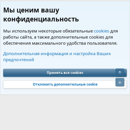
Мы ценим вашу
конфиденциальность
Мы используем некоторые обязательные
cookies
для
работы сайта, а также дополнительные cookies для
обеспечения максимального удобства пользователя.
Пользователи
Дополнительная информация и настройка Ваших
предпочтений
Cookies
Charm by DCom
Russian (RU)
Обратная связь
Условия и правила
Верх
Принять все cookies
Политика конфиденциальности
Помощь
R
S
Низ
S
Отклонить дополнительные cookie
®
Community platform by XenForo
© 2010-2026 XenForo Ltd.
Перевод от
®
Jumuro
|
Media embeds via s9e/MediaSites