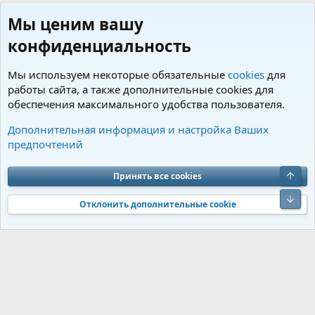
Мы ценим вашу
конфиденциальность
Мы используем некоторые обязательные
cookies
для
работы сайта, а также дополнительные cookies для
обеспечения максимального удобства пользователя.
Пользователи
Дополнительная информация и настройка Ваших
предпочтений
Cookies
Charm by DCom
Russian (RU)
Обратная связь
Условия и правила
Верх
Принять все cookies
Политика конфиденциальности
Помощь
R
S
Низ
S
Отклонить дополнительные cookie
®
Community platform by XenForo
© 2010-2026 XenForo Ltd.
Перевод от
®
Jumuro
|
Media embeds via s9e/MediaSites