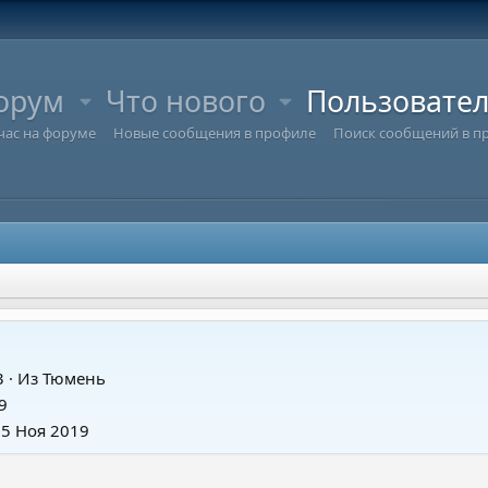
орум
Что нового
Пользовате
час на форуме
Новые сообщения в профиле
Поиск сообщений в п
3
·
Из
Тюмень
9
15 Ноя 2019