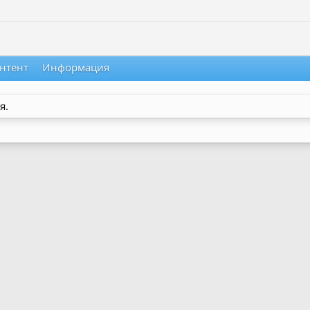
нтент
Информация
я.