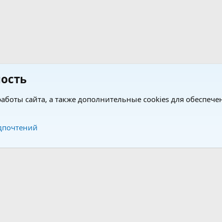
ость
аботы сайта, а также дополнительные cookies для обеспече
Обратная связь
Усло
дпочтений
®
®
form by XenForo
© 2010-2026 XenForo Ltd.
Перевод от Jumuro
|
Media embeds via