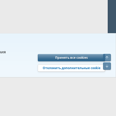
ния
Верх
Принять все cookies
вия и правила
Политика конфиденциальности
Помощь
R
Низ
S
Отклонить дополнительные cookie
S
 s9e/MediaSites