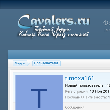
Ф
Сей
Форум
Пользователи
timoxa161
T
Новый пользователь
·
4
Регистрация
13 Ноя 201
Последняя активность
Сообщения