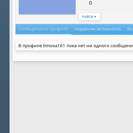
0
Найти
Сообщения в профиле
Недавняя активность
Ко
В профиле timoxa161 пока нет ни одного сообщени