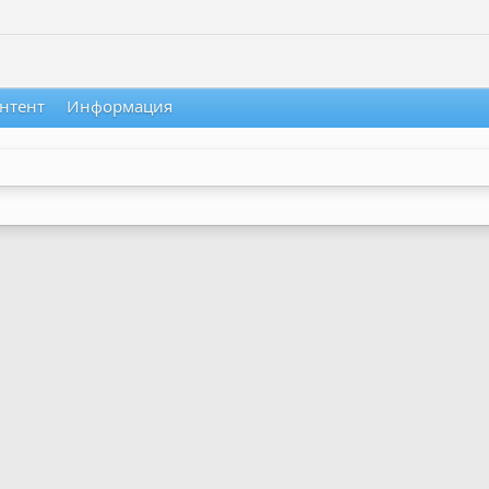
нтент
Информация
.