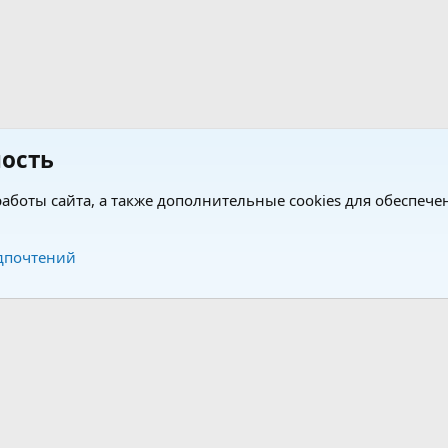
ость
аботы сайта, а также дополнительные cookies для обеспече
Обратная связь
Усло
дпочтений
®
®
form by XenForo
© 2010-2026 XenForo Ltd.
Перевод от Jumuro
|
Media embeds via