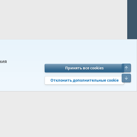
ния
Верх
Принять все cookies
вия и правила
Политика конфиденциальности
Помощь
R
Низ
S
Отклонить дополнительные cookie
S
 s9e/MediaSites