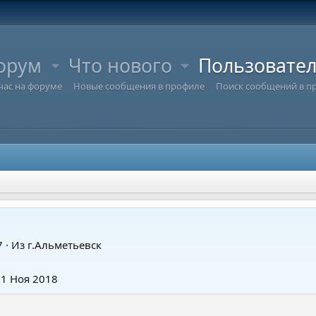
орум
Что нового
Пользовате
час на форуме
Новые сообщения в профиле
Поиск сообщений в п
7
·
Из
г.Альметьевск
21 Ноя 2018