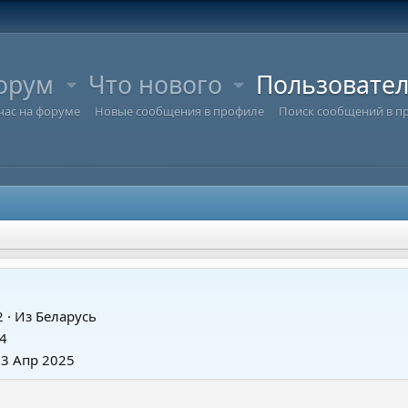
орум
Что нового
Пользовате
час на форуме
Новые сообщения в профиле
Поиск сообщений в п
2
·
Из
Беларусь
4
23 Апр 2025