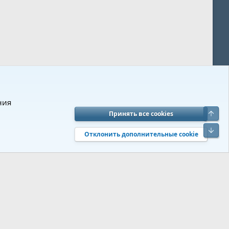
ния
Верх
Принять все cookies
вия и правила
Политика конфиденциальности
Помощь
R
Низ
S
Отклонить дополнительные cookie
S
 s9e/MediaSites