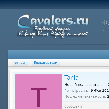
Ф
Сей
Форум
Пользователи
Tania
T
Новый пользователь
·
4
Регистрация
19 Фев 202
Последняя активность
Сообщения