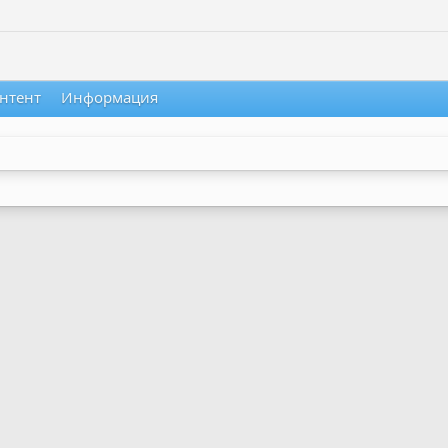
нтент
Информация