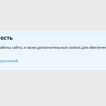
ость
аботы сайта, а также дополнительные cookies для обеспече
Обратная связь
Усло
дпочтений
®
®
form by XenForo
© 2010-2026 XenForo Ltd.
Перевод от Jumuro
|
Media embeds via