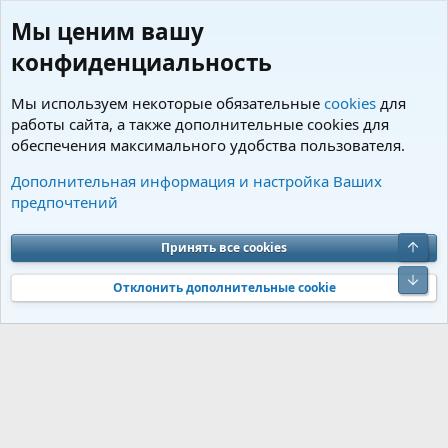
Мы ценим вашу
конфиденциальность
Мы используем некоторые обязательные
cookies
для
работы сайта, а также дополнительные cookies для
обеспечения максимального удобства пользователя.
Пользователи
Дополнительная информация и настройка Ваших
предпочтений
Cookies
Charm by DCom
Russian (RU)
Обратная связь
Условия и правила
Верх
Принять все cookies
Политика конфиденциальности
Помощь
R
S
Низ
S
Отклонить дополнительные cookie
®
Community platform by XenForo
© 2010-2026 XenForo Ltd.
Перевод от
®
Jumuro
|
Media embeds via s9e/MediaSites