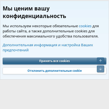
Мы ценим вашу
конфиденциальность
Мы используем некоторые обязательные
cookies
для
работы сайта, а также дополнительные cookies для
обеспечения максимального удобства пользователя.
Пользователи
Дополнительная информация и настройка Ваших
предпочтений
Cookies
Charm by DCom
Russian (RU)
Обратная связь
Условия и правила
Верх
Принять все cookies
Политика конфиденциальности
Помощь
R
S
Низ
S
Отклонить дополнительные cookie
®
Community platform by XenForo
© 2010-2026 XenForo Ltd.
Перевод от
®
Jumuro
|
Media embeds via s9e/MediaSites