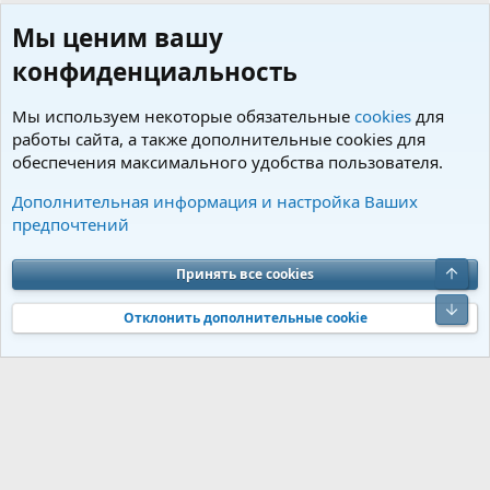
Мы ценим вашу
конфиденциальность
Мы используем некоторые обязательные
cookies
для
работы сайта, а также дополнительные cookies для
обеспечения максимального удобства пользователя.
Пользователи
Дополнительная информация и настройка Ваших
предпочтений
Cookies
Charm by DCom
Russian (RU)
Обратная связь
Условия и правила
Верх
Принять все cookies
Политика конфиденциальности
Помощь
R
S
Низ
S
Отклонить дополнительные cookie
®
Community platform by XenForo
© 2010-2026 XenForo Ltd.
Перевод от
®
Jumuro
|
Media embeds via s9e/MediaSites