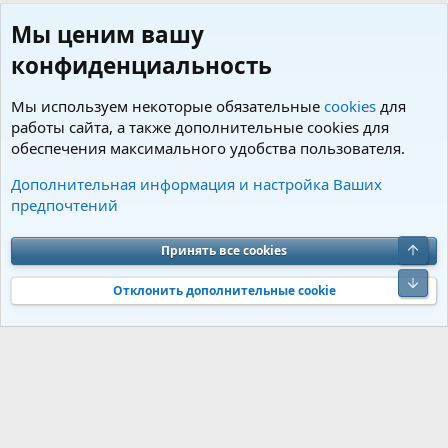
Мы ценим вашу
конфиденциальность
Мы используем некоторые обязательные
cookies
для
работы сайта, а также дополнительные cookies для
обеспечения максимального удобства пользователя.
Пользователи
Дополнительная информация и настройка Ваших
предпочтений
Cookies
Charm by DCom
Russian (RU)
Обратная связь
Условия и правила
Верх
Принять все cookies
Политика конфиденциальности
Помощь
R
S
Низ
S
Отклонить дополнительные cookie
®
Community platform by XenForo
© 2010-2026 XenForo Ltd.
Перевод от
®
Jumuro
|
Media embeds via s9e/MediaSites