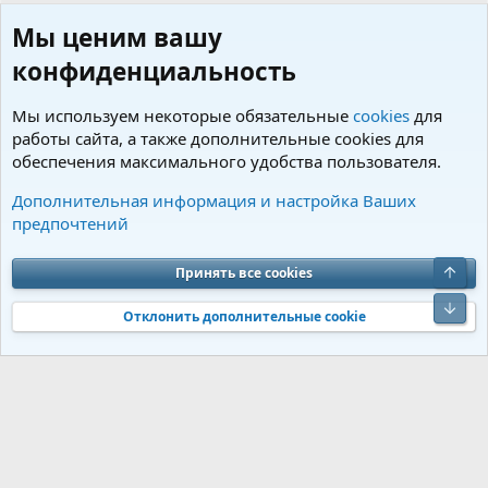
Мы ценим вашу
конфиденциальность
Мы используем некоторые обязательные
cookies
для
работы сайта, а также дополнительные cookies для
обеспечения максимального удобства пользователя.
Пользователи
Дополнительная информация и настройка Ваших
предпочтений
Cookies
Charm by DCom
Russian (RU)
Обратная связь
Условия и правила
Верх
Принять все cookies
Политика конфиденциальности
Помощь
R
S
Низ
S
Отклонить дополнительные cookie
®
Community platform by XenForo
© 2010-2026 XenForo Ltd.
Перевод от
®
Jumuro
|
Media embeds via s9e/MediaSites