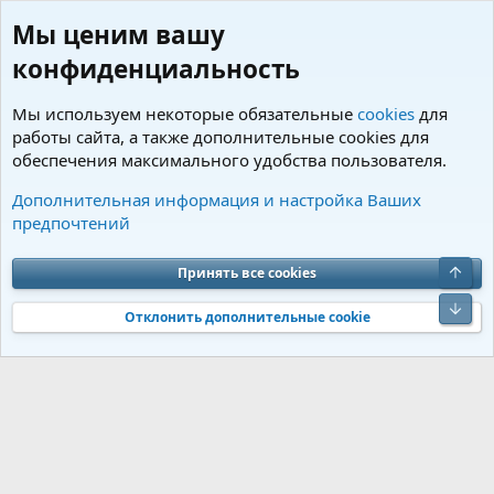
Мы ценим вашу
конфиденциальность
Мы используем некоторые обязательные
cookies
для
работы сайта, а также дополнительные cookies для
обеспечения максимального удобства пользователя.
Пользователи
Дополнительная информация и настройка Ваших
предпочтений
Cookies
Charm by DCom
Russian (RU)
Обратная связь
Условия и правила
Верх
Принять все cookies
Политика конфиденциальности
Помощь
R
S
Низ
S
Отклонить дополнительные cookie
®
Community platform by XenForo
© 2010-2026 XenForo Ltd.
Перевод от
®
Jumuro
|
Media embeds via s9e/MediaSites