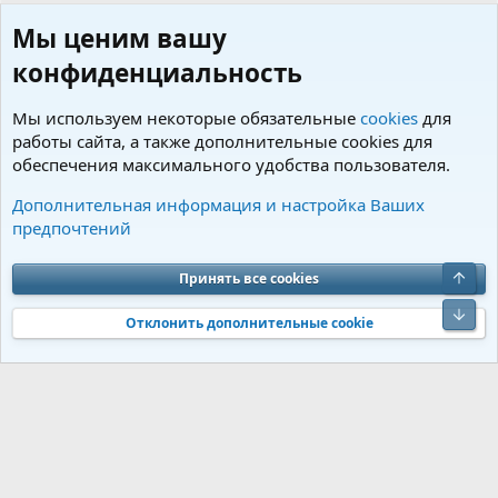
Мы ценим вашу
конфиденциальность
Мы используем некоторые обязательные
cookies
для
работы сайта, а также дополнительные cookies для
обеспечения максимального удобства пользователя.
Пользователи
Дополнительная информация и настройка Ваших
предпочтений
Cookies
Charm by DCom
Russian (RU)
Обратная связь
Условия и правила
Верх
Принять все cookies
Политика конфиденциальности
Помощь
R
S
Низ
S
Отклонить дополнительные cookie
®
Community platform by XenForo
© 2010-2026 XenForo Ltd.
Перевод от
®
Jumuro
|
Media embeds via s9e/MediaSites