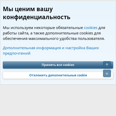
Мы ценим вашу
конфиденциальность
Мы используем некоторые обязательные
cookies
для
работы сайта, а также дополнительные cookies для
обеспечения максимального удобства пользователя.
Пользователи
Дополнительная информация и настройка Ваших
предпочтений
Cookies
Charm by DCom
Russian (RU)
Обратная связь
Условия и правила
Верх
Принять все cookies
Политика конфиденциальности
Помощь
R
S
Низ
S
Отклонить дополнительные cookie
®
Community platform by XenForo
© 2010-2026 XenForo Ltd.
Перевод от
®
Jumuro
|
Media embeds via s9e/MediaSites