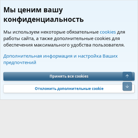
Мы ценим вашу
конфиденциальность
Мы используем некоторые обязательные
cookies
для
работы сайта, а также дополнительные cookies для
обеспечения максимального удобства пользователя.
Пользователи
Дополнительная информация и настройка Ваших
предпочтений
Cookies
Charm by DCom
Russian (RU)
Обратная связь
Условия и правила
Верх
Принять все cookies
Политика конфиденциальности
Помощь
R
S
Низ
S
Отклонить дополнительные cookie
®
Community platform by XenForo
© 2010-2026 XenForo Ltd.
Перевод от
®
Jumuro
|
Media embeds via s9e/MediaSites