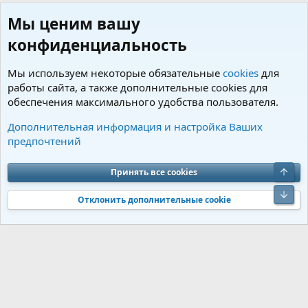
Мы ценим вашу
конфиденциальность
Мы используем некоторые обязательные
cookies
для
работы сайта, а также дополнительные cookies для
обеспечения максимального удобства пользователя.
Пользователи
Дополнительная информация и настройка Ваших
предпочтений
Cookies
Charm by DCom
Russian (RU)
Обратная связь
Условия и правила
Верх
Принять все cookies
Политика конфиденциальности
Помощь
R
S
Низ
S
Отклонить дополнительные cookie
®
Community platform by XenForo
© 2010-2026 XenForo Ltd.
Перевод от
®
Jumuro
|
Media embeds via s9e/MediaSites