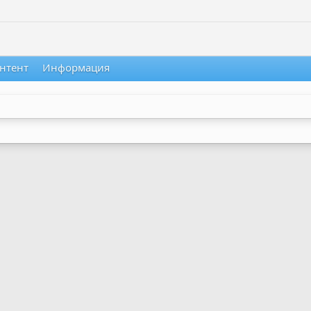
нтент
Информация