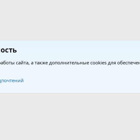
ость
аботы сайта, а также дополнительные cookies для обеспече
Обратная связь
Усло
дпочтений
®
®
form by XenForo
© 2010-2026 XenForo Ltd.
Перевод от Jumuro
|
Media embeds via