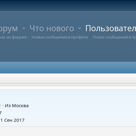
орум
Что нового
Пользовате
час на форуме
Новые сообщения в профиле
Поиск сообщений в п
1
·
Из
Москва
7
11 Сен 2017