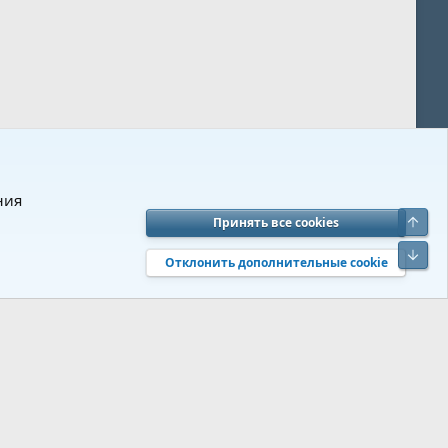
ния
Верх
Принять все cookies
вия и правила
Политика конфиденциальности
Помощь
R
Низ
S
Отклонить дополнительные cookie
S
 s9e/MediaSites