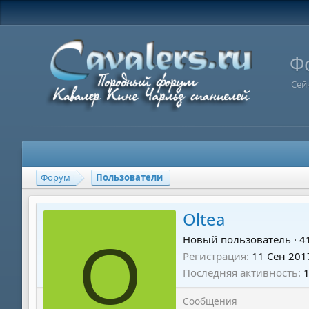
Ф
Сей
Форум
Пользователи
Oltea
O
Новый пользователь
·
4
Регистрация
11 Сен 201
Последняя активность
Сообщения