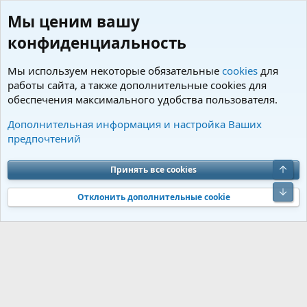
Мы ценим вашу
конфиденциальность
Мы используем некоторые обязательные
cookies
для
работы сайта, а также дополнительные cookies для
обеспечения максимального удобства пользователя.
Пользователи
Дополнительная информация и настройка Ваших
предпочтений
Cookies
Charm by DCom
Russian (RU)
Обратная связь
Условия и правила
Верх
Принять все cookies
Политика конфиденциальности
Помощь
R
S
Низ
S
Отклонить дополнительные cookie
®
Community platform by XenForo
© 2010-2026 XenForo Ltd.
Перевод от
®
Jumuro
|
Media embeds via s9e/MediaSites