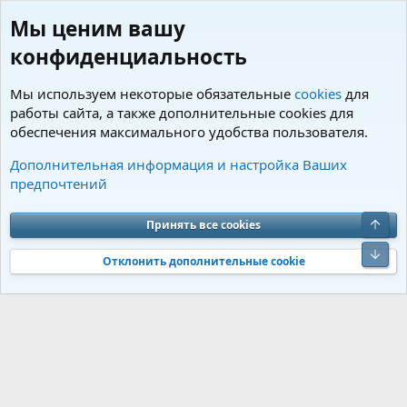
Мы ценим вашу
конфиденциальность
Мы используем некоторые обязательные
cookies
для
работы сайта, а также дополнительные cookies для
обеспечения максимального удобства пользователя.
Пользователи
Дополнительная информация и настройка Ваших
предпочтений
Cookies
Charm by DCom
Russian (RU)
Обратная связь
Условия и правила
Верх
Принять все cookies
Политика конфиденциальности
Помощь
R
S
Низ
S
Отклонить дополнительные cookie
®
Community platform by XenForo
© 2010-2026 XenForo Ltd.
Перевод от
®
Jumuro
|
Media embeds via s9e/MediaSites