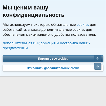
Мы ценим вашу
конфиденциальность
Мы используем некоторые обязательные
cookies
для
работы сайта, а также дополнительные cookies для
обеспечения максимального удобства пользователя.
Пользователи
Дополнительная информация и настройка Ваших
предпочтений
Cookies
Charm by DCom
Russian (RU)
Обратная связь
Условия и правила
Верх
Принять все cookies
Политика конфиденциальности
Помощь
R
S
Низ
S
Отклонить дополнительные cookie
®
Community platform by XenForo
© 2010-2026 XenForo Ltd.
Перевод от
®
Jumuro
|
Media embeds via s9e/MediaSites