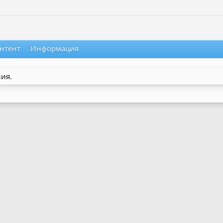
нтент
Информация
ия.