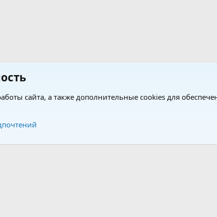
ость
аботы сайта, а также дополнительные cookies для обеспече
Обратная связь
Усло
дпочтений
®
®
form by XenForo
© 2010-2026 XenForo Ltd.
Перевод от Jumuro
|
Media embeds via