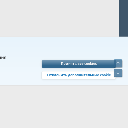
ния
Верх
Принять все cookies
вия и правила
Политика конфиденциальности
Помощь
R
Низ
S
Отклонить дополнительные cookie
S
 s9e/MediaSites