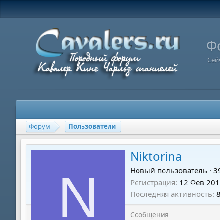
Ф
Сей
Форум
Пользователи
Niktorina
N
Новый пользователь
·
3
Регистрация
12 Фев 201
Последняя активность
Сообщения