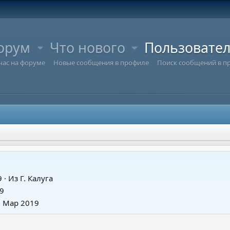
орум
Что нового
Пользовате
час на форуме
Новые сообщения в профиле
Поиск сообщений в п
9
·
Из
Г. Калуга
9
8 Мар 2019