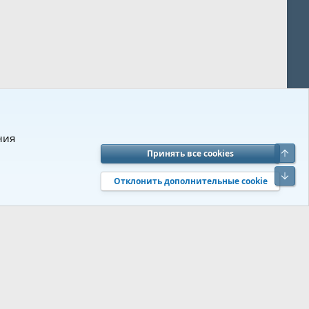
ния
Верх
Принять все cookies
вия и правила
Политика конфиденциальности
Помощь
R
Низ
S
Отклонить дополнительные cookie
S
 s9e/MediaSites