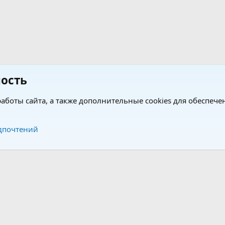
ость
аботы сайта, а также дополнительные cookies для обеспече
Обратная связь
Усло
дпочтений
®
®
form by XenForo
© 2010-2026 XenForo Ltd.
Перевод от Jumuro
|
Media embeds via