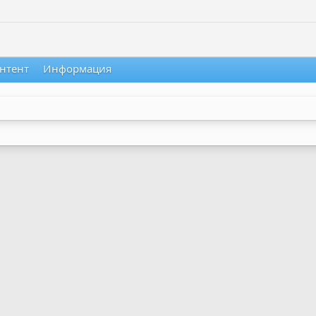
нтент
Информация
.