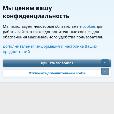
Мы ценим вашу
конфиденциальность
Мы используем некоторые обязательные
cookies
для
работы сайта, а также дополнительные cookies для
обеспечения максимального удобства пользователя.
Пользователи
Дополнительная информация и настройка Ваших
предпочтений
Cookies
Charm by DCom
Russian (RU)
Обратная связь
Условия и правила
Верх
Принять все cookies
Политика конфиденциальности
Помощь
R
S
Низ
S
Отклонить дополнительные cookie
®
Community platform by XenForo
© 2010-2026 XenForo Ltd.
Перевод от
®
Jumuro
|
Media embeds via s9e/MediaSites