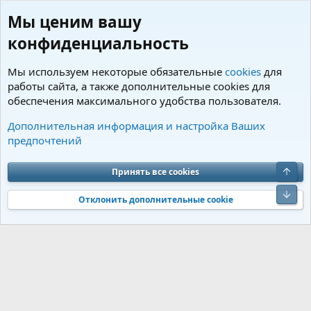
Мы ценим вашу
конфиденциальность
Мы используем некоторые обязательные
cookies
для
работы сайта, а также дополнительные cookies для
обеспечения максимального удобства пользователя.
Пользователи
Дополнительная информация и настройка Ваших
предпочтений
Cookies
Charm by DCom
Russian (RU)
Обратная связь
Условия и правила
Верх
Принять все cookies
Политика конфиденциальности
Помощь
R
S
Низ
S
Отклонить дополнительные cookie
®
Community platform by XenForo
© 2010-2026 XenForo Ltd.
Перевод от
®
Jumuro
|
Media embeds via s9e/MediaSites