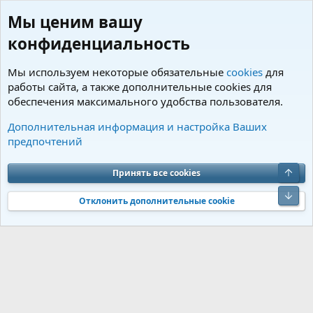
Мы ценим вашу
конфиденциальность
Мы используем некоторые обязательные
cookies
для
работы сайта, а также дополнительные cookies для
обеспечения максимального удобства пользователя.
Пользователи
Дополнительная информация и настройка Ваших
предпочтений
Cookies
Charm by DCom
Russian (RU)
Обратная связь
Условия и правила
Верх
Принять все cookies
Политика конфиденциальности
Помощь
R
S
Низ
S
Отклонить дополнительные cookie
®
Community platform by XenForo
© 2010-2026 XenForo Ltd.
Перевод от
®
Jumuro
|
Media embeds via s9e/MediaSites