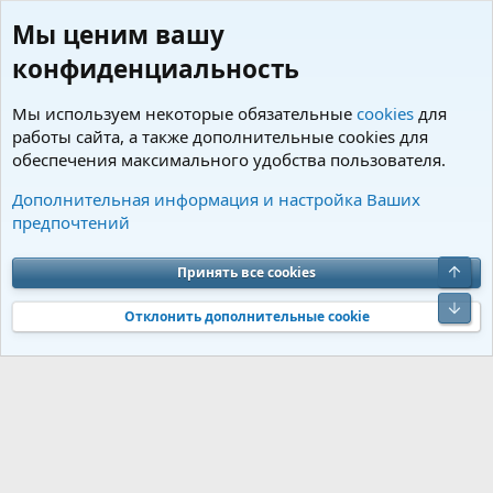
Мы ценим вашу
конфиденциальность
Мы используем некоторые обязательные
cookies
для
работы сайта, а также дополнительные cookies для
обеспечения максимального удобства пользователя.
Пользователи
Дополнительная информация и настройка Ваших
предпочтений
Cookies
Charm by DCom
Russian (RU)
Обратная связь
Условия и правила
Верх
Принять все cookies
Политика конфиденциальности
Помощь
R
S
Низ
S
Отклонить дополнительные cookie
®
Community platform by XenForo
© 2010-2026 XenForo Ltd.
Перевод от
®
Jumuro
|
Media embeds via s9e/MediaSites