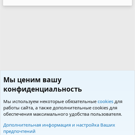
а
к
ц
и
и
:
Мы ценим вашу
конфиденциальность
Мы используем некоторые обязательные
cookies
для
работы сайта, а также дополнительные cookies для
обеспечения максимального удобства пользователя.
Пользователи
Дополнительная информация и настройка Ваших
предпочтений
Cookies
Charm by DCom
Russian (RU)