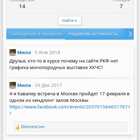
14
7
Найти
Сообщения в профиле
Недавняя активность
Конте
Мила
5 Янв 2018
Друзья, кто-то в курсе почему на сайте PKФ нет
графика монопородных выставок ККЧС?
Мила
29 Дек 2017
4-я Кавалер встреча в Москве пройдет 17 февраля в
одном из хендлинг залов Москвы
https://www.facebook.com/events/2037015646517671
/
DimmmCom
Р
е