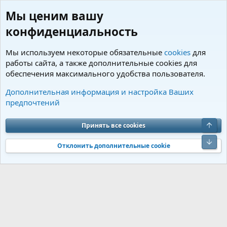
Мы ценим вашу
конфиденциальность
Мы используем некоторые обязательные
cookies
для
работы сайта, а также дополнительные cookies для
обеспечения максимального удобства пользователя.
Пользователи
Дополнительная информация и настройка Ваших
предпочтений
Cookies
Charm by DCom
Russian (RU)
Обратная связь
Условия и правила
Верх
Принять все cookies
Политика конфиденциальности
Помощь
R
S
Низ
S
Отклонить дополнительные cookie
®
Community platform by XenForo
© 2010-2026 XenForo Ltd.
Перевод от
®
Jumuro
|
Media embeds via s9e/MediaSites