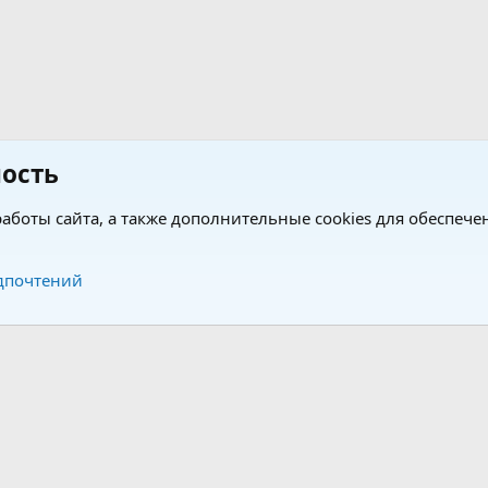
ость
аботы сайта, а также дополнительные cookies для обеспече
Обратная связь
Усло
дпочтений
®
®
form by XenForo
© 2010-2026 XenForo Ltd.
Перевод от Jumuro
|
Media embeds via