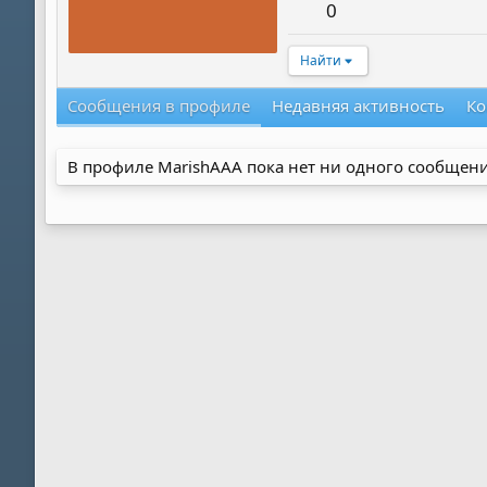
0
Найти
Сообщения в профиле
Недавняя активность
Ко
В профиле MarishAAA пока нет ни одного сообщени