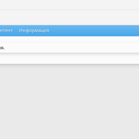
нтент
Информация
я.