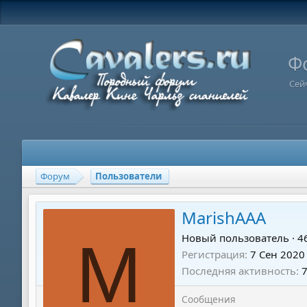
Ф
Сей
Форум
Пользователи
MarishAAA
M
Новый пользователь
·
4
Регистрация
7 Сен 2020
Последняя активность
7
Сообщения