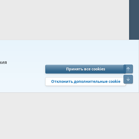
ния
Верх
Принять все cookies
вия и правила
Политика конфиденциальности
Помощь
R
Низ
S
Отклонить дополнительные cookie
S
 s9e/MediaSites