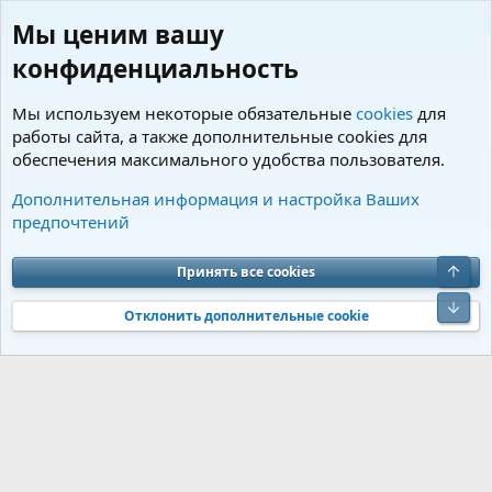
Мы ценим вашу
конфиденциальность
Мы используем некоторые обязательные
cookies
для
работы сайта, а также дополнительные cookies для
обеспечения максимального удобства пользователя.
Пользователи
Дополнительная информация и настройка Ваших
предпочтений
Cookies
Charm by DCom
Russian (RU)
Обратная связь
Условия и правила
Верх
Принять все cookies
Политика конфиденциальности
Помощь
R
S
Низ
S
Отклонить дополнительные cookie
®
Community platform by XenForo
© 2010-2026 XenForo Ltd.
Перевод от
®
Jumuro
|
Media embeds via s9e/MediaSites