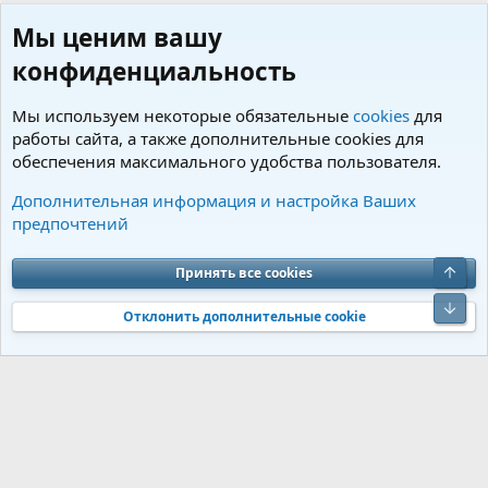
Мы ценим вашу
конфиденциальность
Мы используем некоторые обязательные
cookies
для
работы сайта, а также дополнительные cookies для
обеспечения максимального удобства пользователя.
Пользователи
Дополнительная информация и настройка Ваших
предпочтений
Cookies
Charm by DCom
Russian (RU)
Обратная связь
Условия и правила
Верх
Принять все cookies
Политика конфиденциальности
Помощь
R
S
Низ
S
Отклонить дополнительные cookie
®
Community platform by XenForo
© 2010-2026 XenForo Ltd.
Перевод от
®
Jumuro
|
Media embeds via s9e/MediaSites