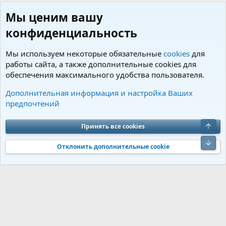
Мы ценим вашу
конфиденциальность
Мы используем некоторые обязательные
cookies
для
работы сайта, а также дополнительные cookies для
обеспечения максимального удобства пользователя.
Пользователи
Дополнительная информация и настройка Ваших
предпочтений
Cookies
Charm by DCom
Russian (RU)
Обратная связь
Условия и правила
Верх
Принять все cookies
Политика конфиденциальности
Помощь
R
S
Низ
S
Отклонить дополнительные cookie
®
Community platform by XenForo
© 2010-2026 XenForo Ltd.
Перевод от
®
Jumuro
|
Media embeds via s9e/MediaSites