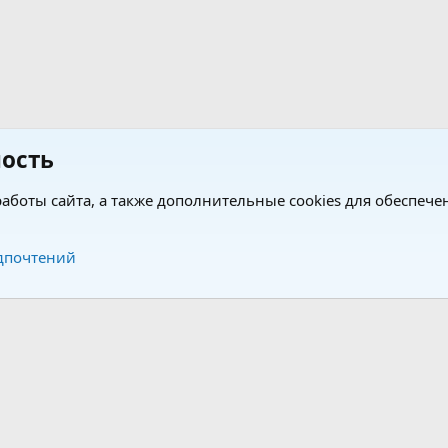
ость
аботы сайта, а также дополнительные cookies для обеспече
Обратная связь
Усло
дпочтений
®
®
form by XenForo
© 2010-2026 XenForo Ltd.
Перевод от Jumuro
|
Media embeds via