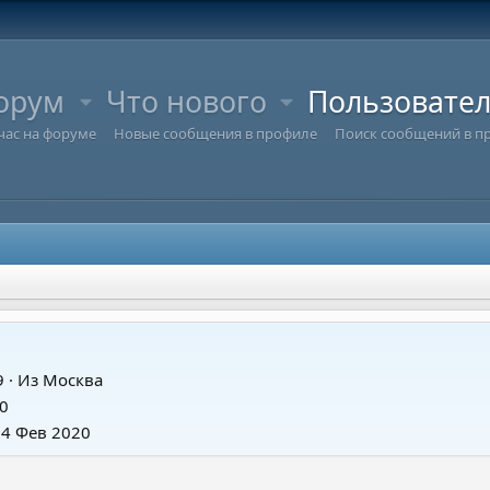
орум
Что нового
Пользовате
час на форуме
Новые сообщения в профиле
Поиск сообщений в п
9
·
Из
Москва
0
14 Фев 2020