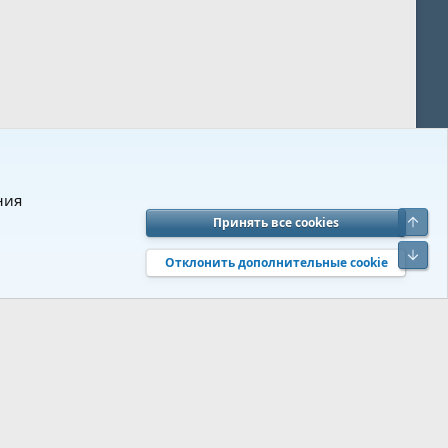
ния
Верх
Принять все cookies
вия и правила
Политика конфиденциальности
Помощь
R
Низ
S
Отклонить дополнительные cookie
S
 s9e/MediaSites