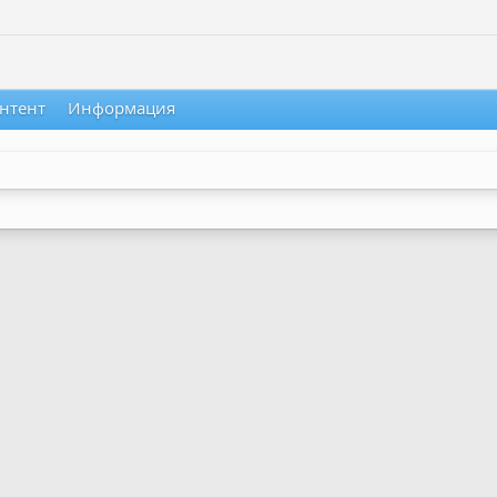
нтент
Информация