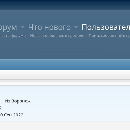
орум
Что нового
Пользовате
час на форуме
Новые сообщения в профиле
Поиск сообщений в п
1
·
Из
Воронеж
2
20 Сен 2022