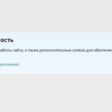
ость
аботы сайта, а также дополнительные cookies для обеспече
Обратная связь
Усло
дпочтений
®
®
form by XenForo
© 2010-2026 XenForo Ltd.
Перевод от Jumuro
|
Media embeds via