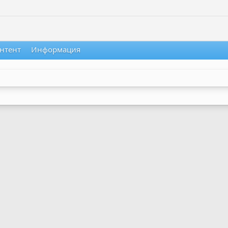
нтент
Информация