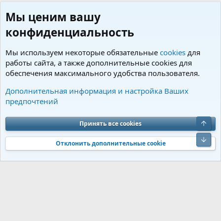
Мы ценим вашу
конфиденциальность
Мы используем некоторые обязательные
cookies
для
работы сайта, а также дополнительные cookies для
обеспечения максимального удобства пользователя.
Пользователи
Дополнительная информация и настройка Ваших
предпочтений
Cookies
Charm by DCom
Russian (RU)
Обратная связь
Условия и правила
Верх
Принять все cookies
Политика конфиденциальности
Помощь
R
S
Низ
S
Отклонить дополнительные cookie
®
Community platform by XenForo
© 2010-2026 XenForo Ltd.
Перевод от
®
Jumuro
|
Media embeds via s9e/MediaSites