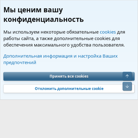
Мы ценим вашу
конфиденциальность
Мы используем некоторые обязательные
cookies
для
работы сайта, а также дополнительные cookies для
обеспечения максимального удобства пользователя.
Пользователи
Дополнительная информация и настройка Ваших
предпочтений
Cookies
Charm by DCom
Russian (RU)
Обратная связь
Условия и правила
Верх
Принять все cookies
Политика конфиденциальности
Помощь
R
S
Низ
S
Отклонить дополнительные cookie
®
Community platform by XenForo
© 2010-2026 XenForo Ltd.
Перевод от
®
Jumuro
|
Media embeds via s9e/MediaSites