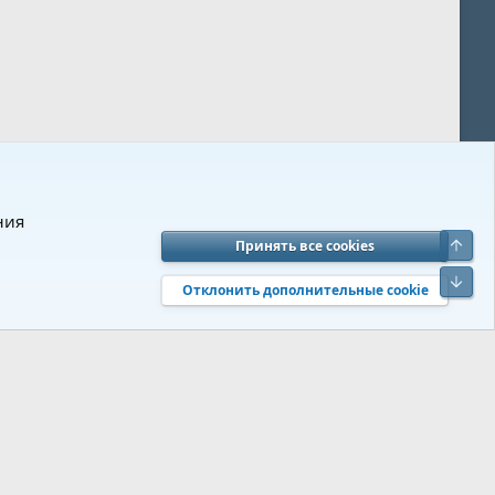
ния
Верх
Принять все cookies
вия и правила
Политика конфиденциальности
Помощь
R
Низ
S
Отклонить дополнительные cookie
S
 s9e/MediaSites