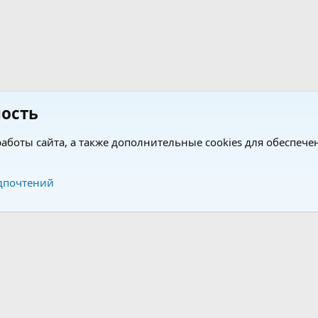
ость
аботы сайта, а также дополнительные cookies для обеспече
Обратная связь
Усло
дпочтений
®
®
form by XenForo
© 2010-2026 XenForo Ltd.
Перевод от Jumuro
|
Media embeds via