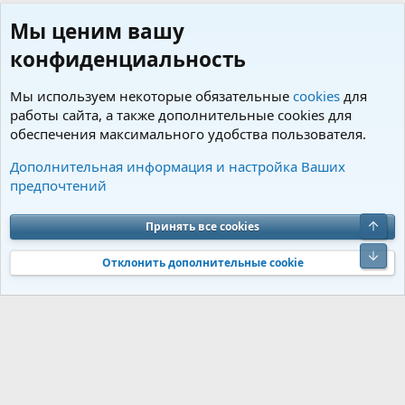
Мы ценим вашу
конфиденциальность
Мы используем некоторые обязательные
cookies
для
работы сайта, а также дополнительные cookies для
обеспечения максимального удобства пользователя.
Пользователи
Дополнительная информация и настройка Ваших
предпочтений
Cookies
Charm by DCom
Russian (RU)
Обратная связь
Условия и правила
Верх
Принять все cookies
Политика конфиденциальности
Помощь
R
S
Низ
S
Отклонить дополнительные cookie
®
Community platform by XenForo
© 2010-2026 XenForo Ltd.
Перевод от
®
Jumuro
|
Media embeds via s9e/MediaSites